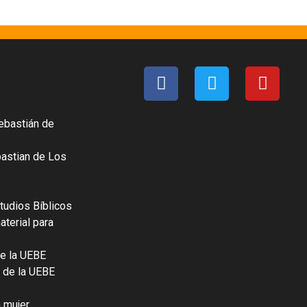
ebastián de
bastian de Los
tudios Bíblicos
terial para
e la UEBE
 de la UEBE
a mujer