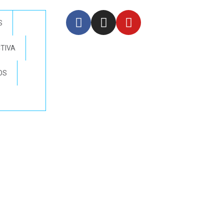
S
CTIVA
OS