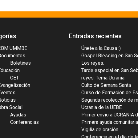
gorías
Entradas recientes
CBM UMMBE
Únete a la Causa :)
Documentos
Gospel Blessing en San S
Boletines
Los reyes.
Educación
Tarde especial en San Se
CET
reyes. Tema Ucrania
Evangelización
Culto de Semana Santa
Eventos
Curso de Formación de Es
Noticias
Segunda recolección de ma
Obra Social
Ucrania de la UEBE
Ayudas
Primer envío a UCRANIA d
Conferencias
Primera ayuda comunitaria
Vigilia de oración
Conferencia en el día de l