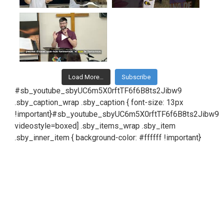
Load More…
Subscribe
#sb_youtube_sbyUC6m5X0rftTF6f6B8ts2Jibw9
.sby_caption_wrap .sby_caption { font-size: 13px
!important}#sb_youtube_sbyUC6m5X0rftTF6f6B8ts2Jibw9[
videostyle=boxed] .sby_items_wrap .sby_item
.sby_inner_item { background-color: #ffffff !important}