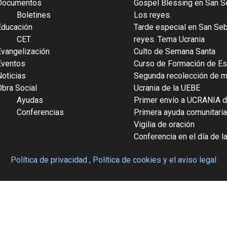
Documentos
Gospel Blessing en San S
Boletines
Los reyes.
Educación
Tarde especial en San Se
CET
reyes. Tema Ucrania
Evangelización
Culto de Semana Santa
Eventos
Curso de Formación de Es
Noticias
Segunda recolección de ma
Obra Social
Ucrania de la UEBE
Ayudas
Primer envío a UCRANIA d
Conferencias
Primera ayuda comunitaria
Vigilia de oración
Conferencia en el día de l
Política de privacidad ,
Política de cookies
y
el aviso legal