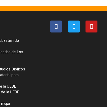
ebastián de
bastian de Los
tudios Bíblicos
terial para
e la UEBE
 de la UEBE
a mujer