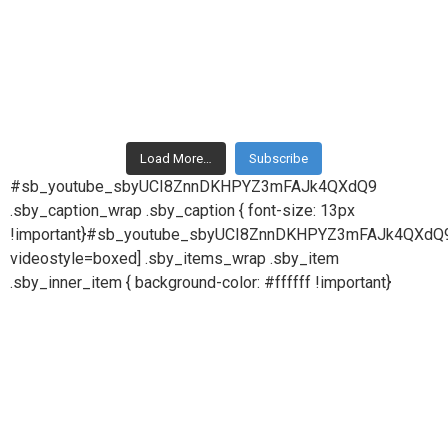
Load More…
Subscribe
#sb_youtube_sbyUCI8ZnnDKHPYZ3mFAJk4QXdQ9
.sby_caption_wrap .sby_caption { font-size: 13px
!important}#sb_youtube_sbyUCI8ZnnDKHPYZ3mFAJk4QXdQ9
videostyle=boxed] .sby_items_wrap .sby_item
.sby_inner_item { background-color: #ffffff !important}