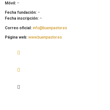
Móvil:
–
Fecha fundación:
–
Fecha inscripción:
–
Correo oficial:
info@buenpastor.es
Página web:
www.buenpastor.es