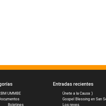
gorías
Entradas recientes
CBM UMMBE
Únete a la Causa :)
Documentos
Gospel Blessing en San S
Boletines
Los reyes.