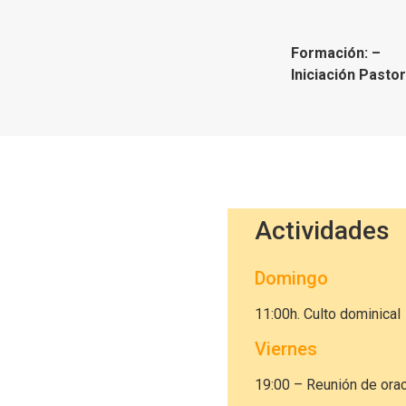
Formación: –
Iniciación Pasto
Actividades
Domingo
11:00h. Culto dominical
Viernes
19:00 – Reunión de ora