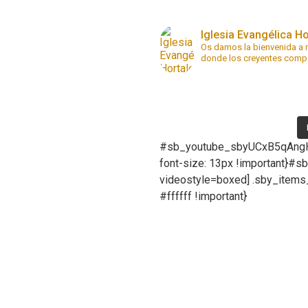
Iglesia Evangélica H
Os damos la bienvenida a nu
donde los creyentes compar
#sb_youtube_sbyUCxB5qAngHi
font-size: 13px !important}
videostyle=boxed] .sby_items_
#ffffff !important}