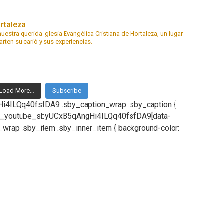
ortaleza
estra querida Iglesia Evangélica Cristiana de Hortaleza, un lugar
ten su carió y sus experiencias.
Load More…
Subscribe
4ILQq40fsfDA9 .sby_caption_wrap .sby_caption {
#sb_youtube_sbyUCxB5qAngHi4ILQq40fsfDA9[data-
wrap .sby_item .sby_inner_item { background-color: